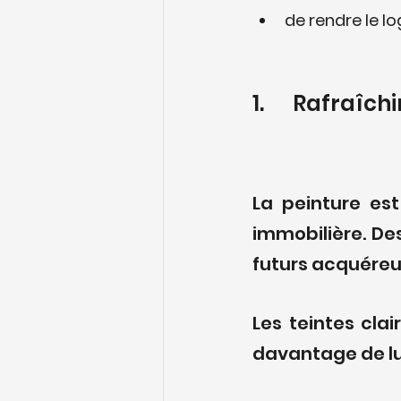
de rendre le l
1.	 Rafraîch
La peinture est
immobilière. De
futurs acquéreur
Les teintes clai
davantage de lu