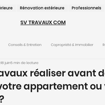
érieure
Rénovation extérieure
Professionnels
SV TRAVAUX COM
Conseils & Entretien
Copropriété & Immobilier
R
x
18 juin
5 min de lecture
alités SV Travaux
avaux réaliser avant 
votre appartement ou 
?