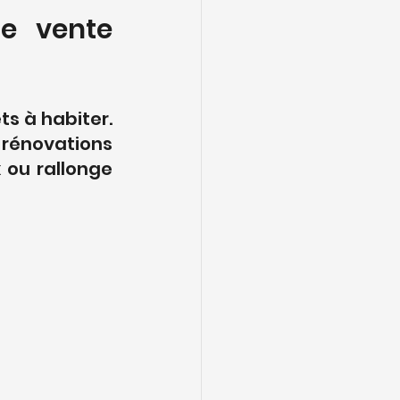
e vente 
s à habiter. 
novations 
ou rallonge 