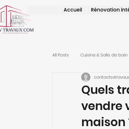
Accueil
Rénovation int
All Posts
Cuisine & Salle de bain
contactsvtravau
Aides & Financement
Actu
Quels tr
vendre 
maison 