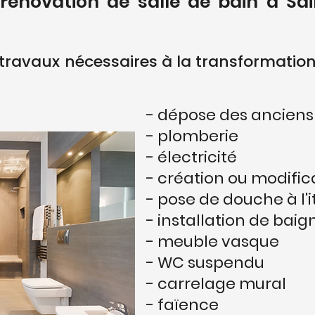
 rénovation de salle de bain à S
 travaux nécessaires à la transformation
- dépose des ancien
- plomberie
- électricité
- création ou modific
- pose de douche à l'
- installation de baig
- meuble vasque
- WC suspendu
- carrelage mural
- faïence