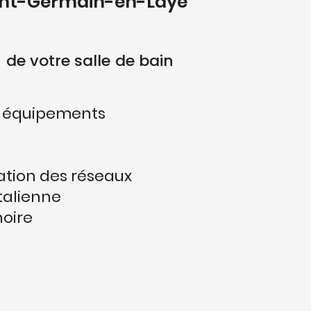
aint-Germain-en-Laye
 de votre salle de bain
s équipements
ation des réseaux
italienne
noire