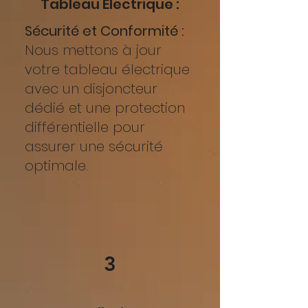
Tableau Électrique :
Sécurité et Conformité :
Nous mettons à jour
votre tableau électrique
avec un disjoncteur
dédié et une protection
différentielle pour
assurer une sécurité
optimale.
3