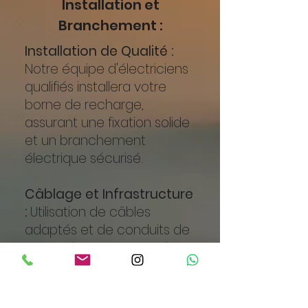
Installation et
Branchement :
Installation de Qualité :
Notre équipe d'électriciens
qualifiés installera votre
borne de recharge,
assurant une fixation solide
et un branchement
électrique sécurisé.
Câblage et Infrastructure
:
Utilisation de câbles
adaptés et de conduits de
protection pour garantir
une installation durable et
sécurisée.