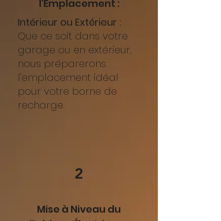
l'Emplacement :
Intérieur ou Extérieur :
Que ce soit dans votre
garage ou en extérieur,
nous préparerons
l'emplacement idéal
pour votre borne de
recharge.
2
Mise à Niveau du