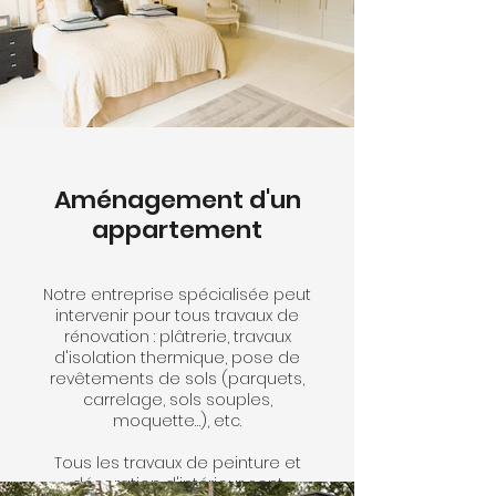
équipements : douche,
baignoires, sèche serviettes,
miroir, carrelage...
Il existe un nombre de possibilité
infinie, il est donc recommandé
de faire appel à des experts pour
bénéficier des meilleurs conseils
pour définir le budget à prévoir en
fonction de ses besoins.
Aménagement d'un
appartement
Notre entreprise spécialisée peut
intervenir pour tous travaux de
rénovation : plâtrerie, travaux
d'isolation thermique, pose de
revêtements de sols (parquets,
carrelage, sols souples,
moquette…), etc.
Tous les travaux de peinture et
décoration d'intérieur sont