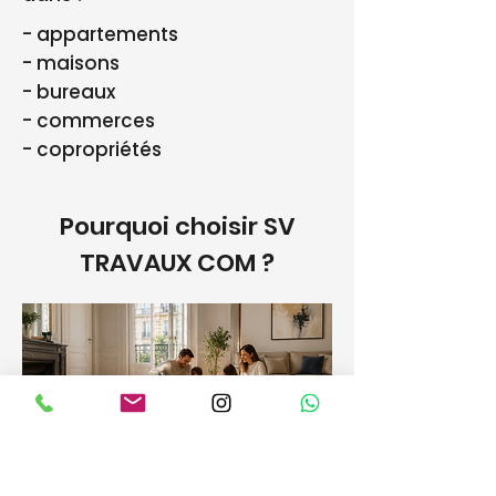
- appartements
- maisons
- bureaux
- commerces
- copropriétés
Pourquoi choisir SV
TRAVAUX COM ?
Artisan parquet au Pecq
✔️